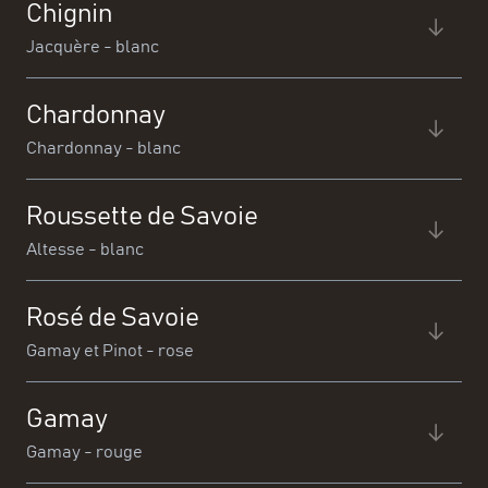
Chignin
Jacquère - blanc
Chardonnay
Chardonnay - blanc
Délicatesse et légèreté de cet Apremont aux notes
Roussette de Savoie
florales et citronnées.
Altesse - blanc
Savoureux et minéral, ce chignin séduit pour ses notes
Rosé de Savoie
de tilleuls et d'agrumes jaunes.
Gamay et Pinot - rose
Un Chardonnay gourmand aux arômes d'ananas et de
Gamay
pêche sur une finale minérale.
Gamay - rouge