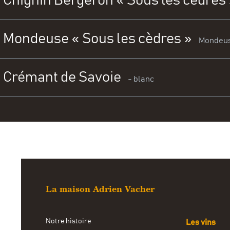
Chignin Bergeron « Sous les cèdres
cassis, de violet
Mondeuse « Sous les cèdres »
Douceur et fria
Mondeus
d'abricot et de v
Crémant de Savoie
Vin puissant aux
- blanc
réglisse qui sur
Crémant 100% J
typiquement sav
élégance et min
La maison Adrien Vacher
Notre histoire
Les vins