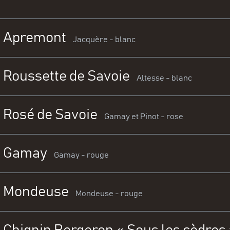
Apremont
Jacquère - blanc
Roussette de Savoie
Finesse et minér
Altesse - blanc
des notes citro
Rosé de Savoie
Souplesse et équ
Gamay et Pinot - rose
et de la poire.
Gamay
Gourmandise et 
Gamay - rouge
de pamplemouss
Mondeuse
Vin plaisir aux n
Mondeuse - rouge
charmera par sa
Bouche ample e