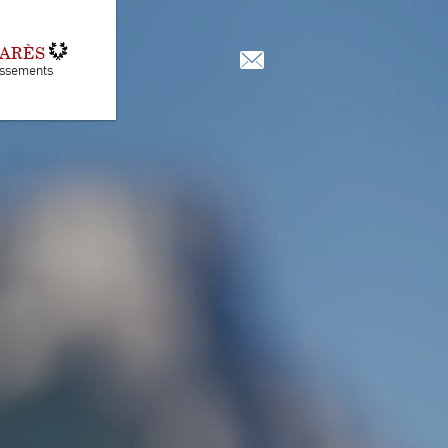
MARÈS
assements