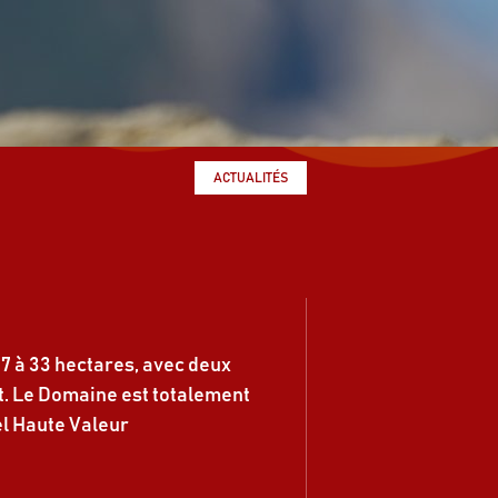
ACTUALITÉS
 7 à 33 hectares, avec deux
t. Le Domaine est totalement
el Haute Valeur