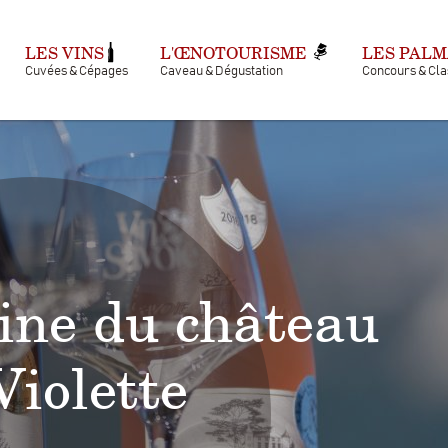
LES VINS
L'ŒNOTOURISME
LES PAL
Cuvées & Cépages
Caveau & Dégustation
Concours & Cl
ne du château
Violette