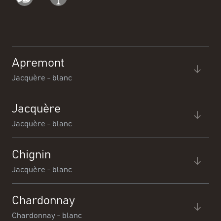
Apremont
Jacquère - blanc
Jacquère
Jacquère - blanc
Chignin
Jacquère - blanc
Délicatesse et légèreté de cet Apremont aux notes
Chardonnay
florales et citronnées.
Chardonnay - blanc