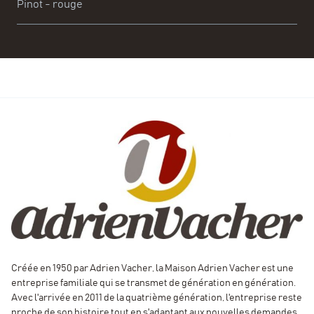
Pinot - rouge
Vin léger et fruité sur des arômes de fraise et de
groseilles fraiches.
Reflets violets typiques de la Mondeuse pour ce vin aux
nuances de mûre et de cassis.
Gourmandise et finesse pour ce vin plaisir aux arômes
de petits fruits rouges acidulés.
Créée en 1950 par Adrien Vacher, la Maison Adrien Vacher est une
entreprise familiale qui se transmet de génération en génération.
Avec l'arrivée en 2011 de la quatrième génération, l'entreprise reste
proche de son histoire tout en s'adaptant aux nouvelles demandes