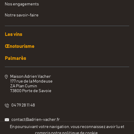
Nos engagements
Notre savoir-faire
Les vins
Œnotourisme
Palmarès
Maison Adrien Vacher
177 rue de la Mondeuse
ZA Plan Cumin
73800 Porte de Savoie
04 79 28 11 48
contact@adrien-vacher.fr
En poursuivant votre navigation, vous reconnaissez avoir lu et
compris
notre politique de cookie
.