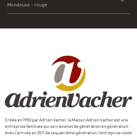
Mondeuse - rouge
Floral et fruité à la fois sur des fruits blancs et frais avec
des notes de jasmin légères et une finale très longue et
gourmande.
Cuvée particulièrement appréciée pour sa finesse et
ses notes de miel et d'acacia qui le rendent très friand.
Vin charpenté tout en gardant des tanins souples et des
arômes sur le fruit confit avec une finale poivrée
caractéristique du cépage.
Créée en 1950 par Adrien Vacher, la Maison Adrien Vacher est une
entreprise familiale qui se transmet de génération en génération.
Avec l'arrivée en 2011 de la quatrième génération, l'entreprise reste